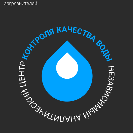
Стоимость химического
анализа
воды
Стоимость химического анализа воды начинается от
1500 рублей, в зависимости от объема работ и
требуемых исследований. Мы гарантируем отличное
соотношение цены и качества наших услуг.
Если вам необходим полный химический анализ воды
или вы хотите провести сравнительный анализ воды
из разных источников, обратитесь в нашу компанию.
Мы с удовольствием поможем вам получить полную
информацию о составе воды и определить наличие
любых загрязнителей.
Цены