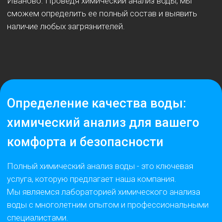
Ивановская обл., 153040
Наша почта:
info@aqua-test.ru
НАЦ "ККВ" (Независимый Аналитический Центр
Контроля Качества Воды)
Design by
Design by Prostudio Experts