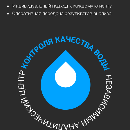
Сравнительный анализ,
состав, определение
загрязнителей
Наша компания предлагает качественные услуги по
химическому анализу воды. Мы специализируемся на
химическом анализе питьевой воды и проводим
исследования, чтобы выявить ее состав и
определить наличие загрязнителей.
Сделать химический анализ воды очень важно,
особенно если речь идет о питьевой воде, которую
мы употребляем каждый день. Мы предлагаем
нашим клиентам использовать услуги нашей
независимой лаборатории, которая проведет все
необходимые анализы и даст точные результаты.
Наши специалисты осуществляют химический анализ
проб воды в лаборатории НАЦ "ККВ" в городе
Иваново. Проведя химический анализ воды, мы
сможем определить ее полный состав и выявить
наличие любых загрязнителей.