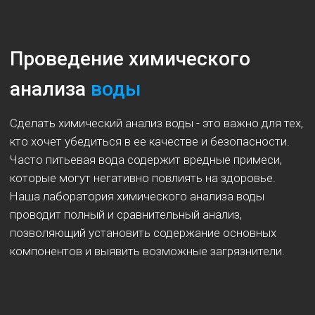
Определение качества воды:
химический анализ для вашего
комфорта и безопасности
Полный химический анализ воды - это ключевая
услуга, которую предлагает наша компания.
Мы являемся лабораторией химического анализа
воды с многолетним опытом и профессиональными
специалистами.
Мы готовы провести качественный химический
анализ воды для различных потребностей, включая
химический анализ питьевой воды и химический
анализ проб воды. Независимая лаборатория, где мы
работаем, обеспечивает надежность
и точность результатов анализа.
Сделать химический анализ воды у нас - это гарантия
получить информацию о составе и определении
загрязнителей в воде. Наша компания предлагает
также и сравнительный анализ, который позволяет